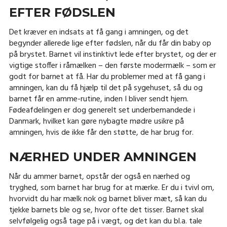
EFTER FØDSLEN
Det kræver en indsats at få gang i amningen, og det
begynder allerede lige efter fødslen, når du får din baby op
på brystet. Barnet vil instinktivt lede efter brystet, og der er
vigtige stoffer i råmælken – den første modermælk – som er
godt for barnet at få. Har du problemer med at få gang i
amningen, kan du få hjælp til det på sygehuset, så du og
barnet får en amme-rutine, inden I bliver sendt hjem.
Fødeafdelingen er dog generelt set underbemandede i
Danmark, hvilket kan gøre nybagte mødre usikre på
amningen, hvis de ikke får den støtte, de har brug for.
NÆRHED UNDER AMNINGEN
Når du ammer barnet, opstår der også en nærhed og
tryghed, som barnet har brug for at mærke. Er du i tvivl om,
hvorvidt du har mælk nok og barnet bliver mæt, så kan du
tjekke barnets ble og se, hvor ofte det tisser. Barnet skal
selvfølgelig også tage på i vægt, og det kan du bl.a. tale