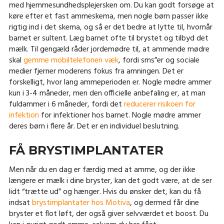
med hjemmesundhedsplejersken om. Du kan godt forsøge at
køre efter et fast ammeskema, men nogle børn passer ikke
rigtig ind i det skema, og så er det bedre at lytte til, hvornår
barnet er sultent. Læg barnet ofte til brystet og tilbyd det
mælk. Til gengæld råder jordemødre til, at ammende mødre
skal
gemme mobiltelefonen væk
, fordi sms”er og sociale
medier fjerner moderens fokus fra amningen. Det er
forskelligt, hvor lang ammeperioden er. Nogle mødre ammer
kun i 3-4 måneder, men den officielle anbefaling er, at man
fuldammer i 6 måneder, fordi det
reducerer risikoen for
infektion
for infektioner hos barnet. Nogle mødre ammer
deres børn i flere år. Det er en individuel beslutning.
FÅ BRYSTIMPLANTATER
Men når du en dag er færdig med at amme, og der ikke
længere er mælk i dine bryster, kan det godt være, at de ser
lidt “trætte ud” og hænger. Hvis du ønsker det, kan du få
indsat
brystimplantater hos Motiva
, og dermed får dine
bryster et flot løft, der også giver selvværdet et boost. Du