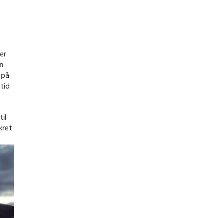
t
e
er
en
 på
ltid
til
kret