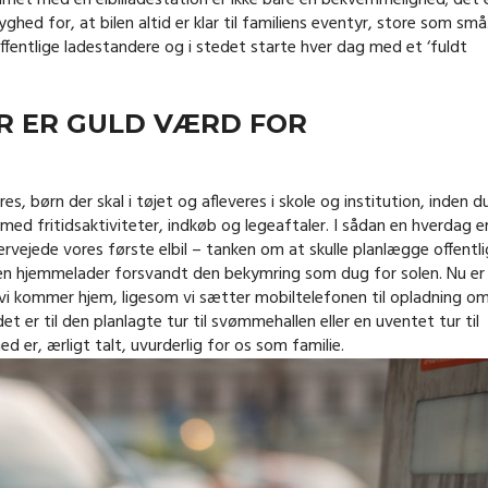
emmet med en elbilladestation er ikke bare en bekvemmelighed; det 
ghed for, at bilen altid er klar til familiens eventyr, store som små
 offentlige ladestandere og i stedet starte hver dag med et ‘fuldt
R ER GULD VÆRD FOR
 børn der skal i tøjet og afleveres i skole og institution, inden d
ed fritidsaktiviteter, indkøb og legeaftaler. I sådan en hverdag er
ervejede vores første elbil – tanken om at skulle planlægge offentli
d en hjemmelader forsvandt den bekymring som dug for solen. Nu er
år vi kommer hjem, ligesom vi sætter mobiltelefonen til opladning o
et er til den planlagte tur til svømmehallen eller en uventet tur til
er, ærligt talt, uvurderlig for os som familie.