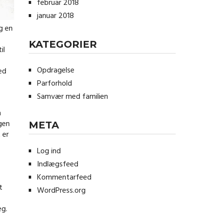
februar 2018
januar 2018
g en
KATEGORIER
il
Opdragelse
ed
Parforhold
Samvær med familien
n
gen
META
 er
Log ind
Indlægsfeed
Kommentarfeed
t
WordPress.org
æg.