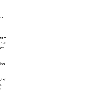
ov,
n
en –
 kan
Det
ion i
0 kr.
g,
f