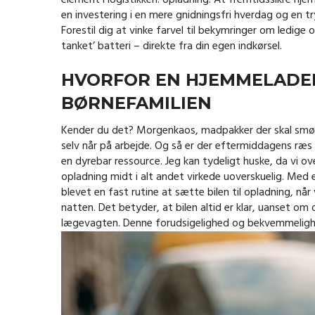
element i logistikken: opladning. At fremtidssikre hj
en investering i en mere gnidningsfri hverdag og en try
Forestil dig at vinke farvel til bekymringer om ledige
tanket’ batteri – direkte fra din egen indkørsel.
HVORFOR EN HJEMMELADE
BØRNEFAMILIEN
Kender du det? Morgenkaos, madpakker der skal smøres,
selv når på arbejde. Og så er der eftermiddagens ræs m
en dyrebar ressource. Jeg kan tydeligt huske, da vi ov
opladning midt i alt andet virkede uoverskuelig. Me
blevet en fast rutine at sætte bilen til opladning, n
natten. Det betyder, at bilen altid er klar, uanset om d
lægevagten. Denne forudsigelighed og bekvemmelighed 