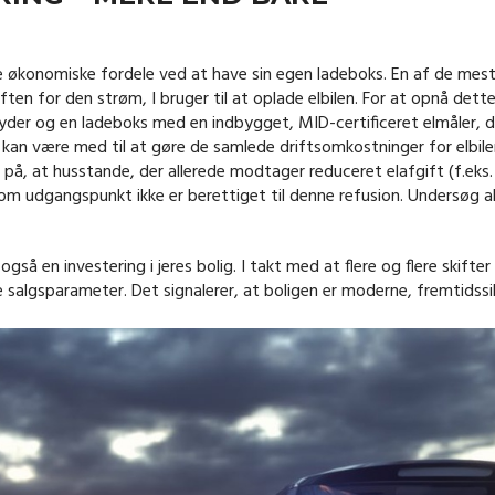
 økonomiske fordele ved at have sin egen ladeboks. En af de mes
ften for den strøm, I bruger til at oplade elbilen. For at opnå dett
der og en ladeboks med en indbygget, MID-certificeret elmåler, d
kan være med til at gøre de samlede driftsomkostninger for elbil
å, at husstande, der allerede modtager reduceret elafgift (f.eks.
, som udgangspunkt ikke er berettiget til denne refusion. Undersøg a
også en investering i jeres bolig. I takt med at flere og flere skifter 
ere salgsparameter. Det signalerer, at boligen er moderne, fremtidssi