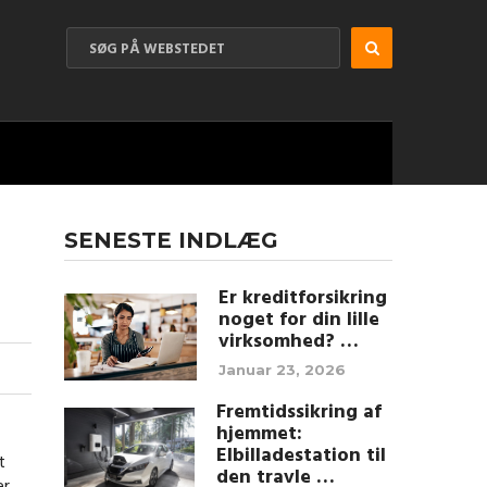
SENESTE INDLÆG
Er kreditforsikring
noget for din lille
virksomhed? …
Januar 23, 2026
Fremtidssikring af
hjemmet:
Elbilladestation til
t
den travle …