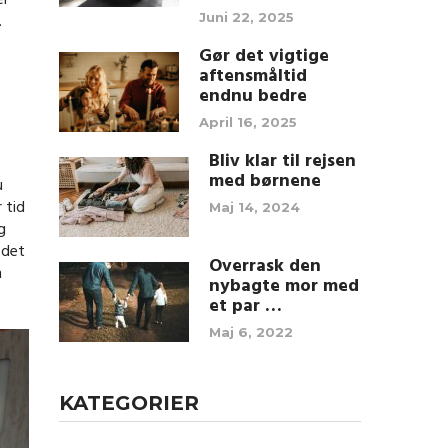
er
.
Juni 22, 2025
Gør det vigtige
aftensmåltid
endnu bedre
April 16, 2025
Bliv klar til rejsen
med børnene
u
 tid
Maj 14, 2024
g
 det
Overrask den
m
nybagte mor med
et par …
Maj 6, 2022
KATEGORIER