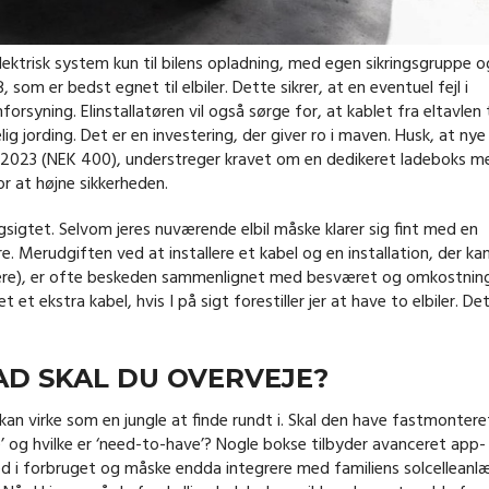
lektrisk system kun til bilens opladning, med egen sikringsgruppe o
om er bedst egnet til elbiler. Dette sikrer, at en eventuel fejl i
orsyning. Elinstallatøren vil også sørge for, at kablet fra eltavlen t
g jording. Det er en investering, der giver ro i maven. Husk, at nye
uar 2023 (NEK 400), understreger kravet om en dedikeret ladeboks m
or at højne sikkerheden.
ngsigtet. Selvom jeres nuværende elbil måske klarer sig fint med en
e. Merudgiften ved at installere et kabel og en installation, der ka
pere), er ofte beskeden sammenlignet med besværet og omkostnin
t ekstra kabel, hvis I på sigt forestiller jer at have to elbiler. Det
AD SKAL DU OVERVEJE?
an virke som en jungle at finde rundt i. Skal den have fastmontere
ve’ og hvilke er ‘need-to-have’? Nogle bokse tilbyder avanceret app-
d i forbruget og måske endda integrere med familiens solcelleanl