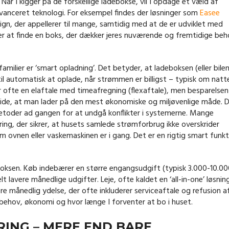
Når I kigger på de forskellige ladebokse, vil I opdage et væld af
avanceret teknologi. For eksempel findes der løsninger som
Easee
gn, der appellerer til mange, samtidig med at de er udviklet med
er at finde en boks, der dækker jeres nuværende og fremtidige beh
milier er ‘smart opladning’. Det betyder, at ladeboksen (eller bile
s til automatisk at oplade, når strømmen er billigst – typisk om natt
er ofte en elaftale med timeafregning (flexaftale), men besparelsen
ide, at man lader på den mest økonomiske og miljøvenlige måde. 
metoder ad gangen for at undgå konflikter i systemerne. Mange
ng, der sikrer, at husets samlede strømforbrug ikke overskrider
 ovnen eller vaskemaskinen er i gang. Det er en rigtig smart funkt
ladeboksen. Køb indebærer en større engangsudgift (typisk 3.000-10.00
lt lavere månedlige udgifter. Leje, ofte kaldet en ‘all-in-one’ løsnin
e månedlig ydelse, der ofte inkluderer serviceaftale og refusion a
sbehov, økonomi og hvor længe I forventer at bo i huset.
ING – MERE END BARE