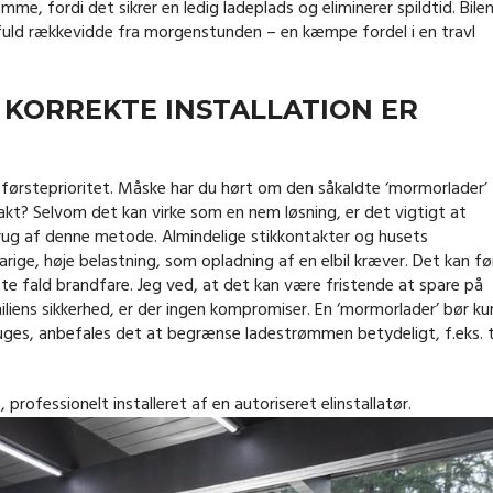
me, fordi det sikrer en ledig ladeplads og eliminerer spildtid. Bile
d fuld rækkevidde fra morgenstunden – en kæmpe fordel i en travl
 KORREKTE INSTALLATION ER
is førsteprioritet. Måske har du hørt om den såkaldte ‘mormorlader’
takt? Selvom det kan virke som en nem løsning, er det vigtigt at
brug af denne metode. Almindelige stikkontakter og husets
varige, høje belastning, som opladning af en elbil kræver. Det kan fø
ste fald brandfare. Jeg ved, at det kan være fristende at spare på
liens sikkerhed, er der ingen kompromiser. En ‘mormorlader’ bør ku
ges, anbefales det at begrænse ladestrømmen betydeligt, f.eks. t
 professionelt installeret af en autoriseret elinstallatør.