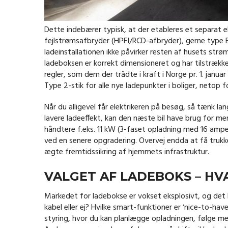
Dette indebærer typisk, at der etableres et separat e
fejlstrømsafbryder (HPFI/RCD-afbryder), gerne type B, s
ladeinstallationen ikke påvirker resten af husets strømf
ladeboksen er korrekt dimensioneret og har tilstrækkeli
regler, som dem der trådte i kraft i Norge pr. 1. jan
Type 2-stik for alle nye ladepunkter i boliger, netop f
Når du alligevel får elektrikeren på besøg, så tænk la
lavere ladeeffekt, kan den næste bil have brug for mer
håndtere f.eks. 11 kW (3-faset opladning med 16 am
ved en senere opgradering. Overvej endda at få trukket e
ægte fremtidssikring af hjemmets infrastruktur.
VALGET AF LADEBOKS – HV
Markedet for ladebokse er vokset eksplosivt, og det k
kabel eller ej? Hvilke smart-funktioner er ‘nice-to-ha
styring, hvor du kan planlægge opladningen, følge me