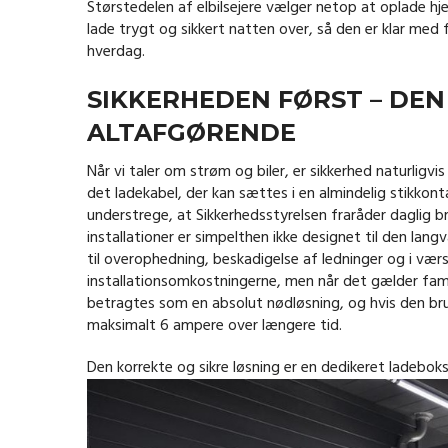
Størstedelen af elbilsejere vælger netop at oplade hjem
lade trygt og sikkert natten over, så den er klar me
hverdag.
SIKKERHEDEN FØRST – DEN
ALTAFGØRENDE
Når vi taler om strøm og biler, er sikkerhed naturligv
det ladekabel, der kan sættes i en almindelig stikkon
understrege, at Sikkerhedsstyrelsen fraråder daglig 
installationer er simpelthen ikke designet til den lang
til overophedning, beskadigelse af ledninger og i vær
installationsomkostningerne, men når det gælder fami
betragtes som en absolut nødløsning, og hvis den bru
maksimalt 6 ampere over længere tid.
Den korrekte og sikre løsning er en dedikeret ladeboks,