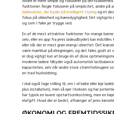
Andre er mere simple og fokuserer på driftssikkerhed. 
funktioner. Nogle fokuserer på simplicitet, andre på 
ladeboksen, der byder på intelligent styring
og et desi
fokus på sikkerhed og bæredygtighed. Det vigtigste 
og som I føler jer trygge ved.
En af de mest attraktive funktioner for mange børnefa
selv, eller en app fra jeres ladeudbyder) kan indstille
eller når der er mest grøn energi i elnettet. Det kræv
være mærkbar på elregningen, og det føles godt at v
er dog vigtigt kun at bruge én af disse optimerings
moderne ladere tilbyder også automatisk lastbalanceri
kapaciteten, selv når andre store strømforbrugere som
en travl husholdning.
I skal også tage stilling til, om I vil købe eller leje 
plus installation), men så ejer I boksen og har potentie
har typisk en lavere opstartsomkostning, men en højer
elafgift. Hvad der er bedst, afhænger af jeres kørsel
ØKONOMI OG FREMTIDSSIKR