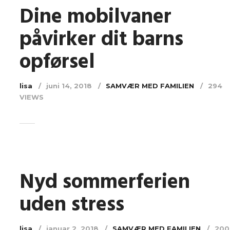
Dine mobilvaner
påvirker dit barns
opførsel
lisa
juni 14, 2018
SAMVÆR MED FAMILIEN
294
VIEWS
Nyd sommerferien
uden stress
lisa
januar 2, 2018
SAMVÆR MED FAMILIEN
200