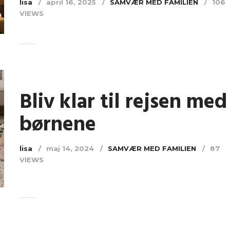
lisa
april 16, 2025
SAMVÆR MED FAMILIEN
106
VIEWS
Bliv klar til rejsen med
børnene
lisa
maj 14, 2024
SAMVÆR MED FAMILIEN
87
VIEWS