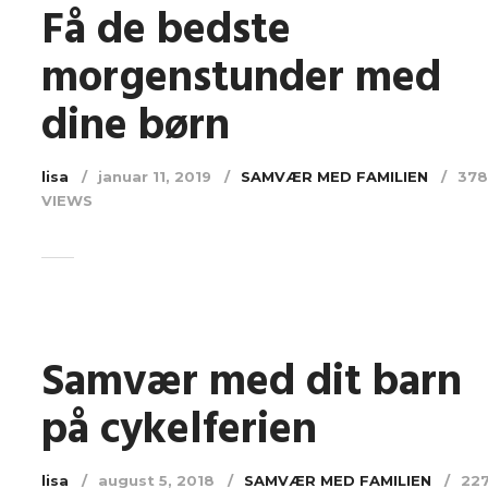
Få de bedste
morgenstunder med
dine børn
lisa
januar 11, 2019
SAMVÆR MED FAMILIEN
378
VIEWS
Samvær med dit barn
på cykelferien
lisa
august 5, 2018
SAMVÆR MED FAMILIEN
22