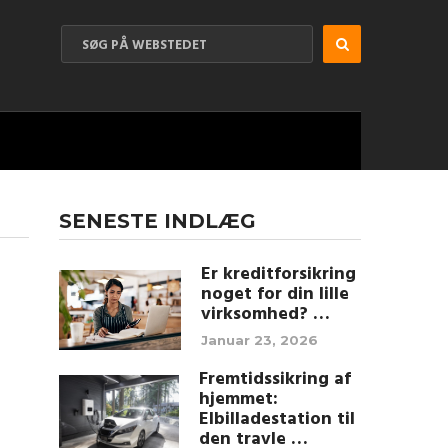
SENESTE INDLÆG
Er kreditforsikring
noget for din lille
virksomhed? …
Januar 23, 2026
Fremtidssikring af
hjemmet:
Elbilladestation til
den travle …